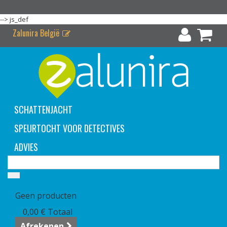
-->
js_def
Zalunira België
SCHATTENJACHT
SPEURTOCHT VOOR DETECTIVES
ADVIES
Winkelwagen
(leeg)
Geen producten
0,00 €
Totaal
Afrekenen