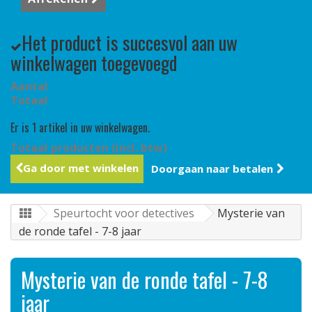
Het product is succesvol aan uw
winkelwagen toegevoegd
Aantal
Totaal
Er is 1 artikel in uw winkelwagen.
Totaal producten (incl. btw)
Ga door met winkelen
Doorgaan naar betalen
Speurtocht voor detectives
Mysterie van
de ronde tafel - 7-8 jaar
Mysterie van de ronde tafel - 7-8
jaar