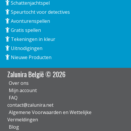
Schattenjachtspel
Speurtocht voor detectives
Avonturenspellen
Gratis spellen
Tekeningen in kleur
Uitnodigingen
Nieuwe Producten
Zalunira België © 2026
Over ons
Mijn account
FAQ
contact@zalunira.net
Algemene Voorwaarden en Wettelijke
Vermeldingen
Blog