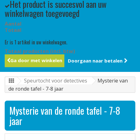
Het product is succesvol aan uw
winkelwagen toegevoegd
Aantal
Totaal
Er is 1 artikel in uw winkelwagen.
Totaal producten (incl. btw)
Ga door met winkelen
Doorgaan naar betalen
Speurtocht voor detectives
Mysterie van
de ronde tafel - 7-8 jaar
Mysterie van de ronde tafel - 7-8
jaar