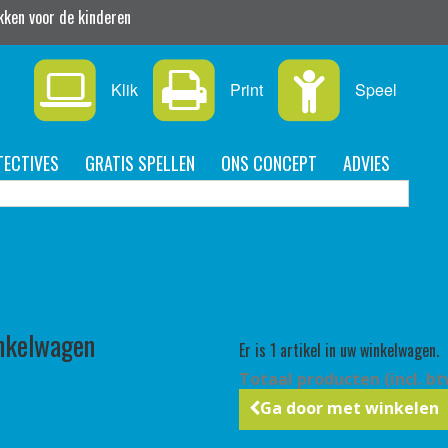
ukken voor de kinderen
Klik
Print
Speel
TECTIVES
GRATIS SPELLEN
ONS CONCEPT
ADVIES
inkelwagen
Er is 1 artikel in uw winkelwagen.
Totaal producten (incl. bt
Ga door met winkelen