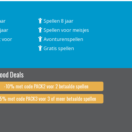
aar
Spellen 8 jaar
jaar
Spellen voor meisjes
 voor
Avonturenspellen
Gratis spellen
ood Deals
-10% met code PACK2 voor 2 betaalde spellen
15% met code PACK3 voor 3 of meer betaalde spellen