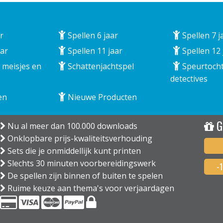
r
Spellen 6 jaar
Spellen 7 j
aar
Spellen 11 jaar
Spellen 12 
 meisjes en
Schattenjachtspel
Speurtocht
detectives
en
Nieuwe Producten
G
Nu al meer dan 100.000 downloads
Onklopbare prijs-kwaliteitsverhouding
Sets die je onmiddellijk kunt printen
Slechts 30 minuten voorbereidingswerk
-
De spellen zijn binnen of buiten te spelen
Ruime keuze aan thema's voor verjaardagen