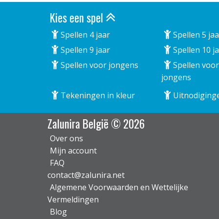
Kies een spel
Spellen 4 jaar
Spellen 5 jaa
Spellen 9 jaar
Spellen 10 j
Spellen voor jongens
Spellen voor
jongens
Tekeningen in kleur
Uitnodiging
Zalunira België © 2026
Over ons
Mijn account
FAQ
contact@zalunira.net
Algemene Voorwaarden en Wettelijke
Vermeldingen
Blog