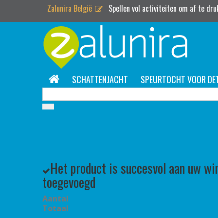
Zalunira België
Spellen vol activiteiten om af te dr
SCHATTENJACHT
SPEURTOCHT VOOR DE
Het product is succesvol aan uw w
toegevoegd
Aantal
Totaal