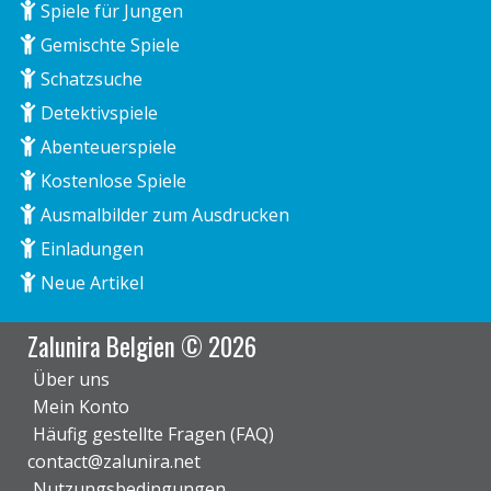
Spiele für Jungen
Gemischte Spiele
Schatzsuche
Detektivspiele
Abenteuerspiele
Kostenlose Spiele
Ausmalbilder zum Ausdrucken
Einladungen
Neue Artikel
Zalunira Belgien © 2026
Über uns
Mein Konto
Häufig gestellte Fragen (FAQ)
contact@zalunira.net
Nutzungsbedingungen