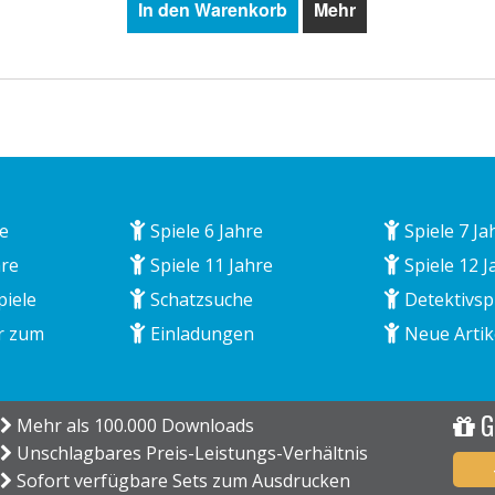
In den Warenkorb
Mehr
re
Spiele 6 Jahre
Spiele 7 Ja
hre
Spiele 11 Jahre
Spiele 12 J
piele
Schatzsuche
Detektivsp
r zum
Einladungen
Neue Artik
G
Mehr als 100.000 Downloads
Unschlagbares Preis-Leistungs-Verhältnis
Sofort verfügbare Sets zum Ausdrucken