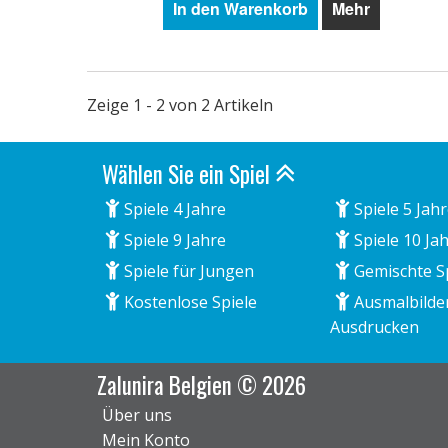
In den Warenkorb
Mehr
Zeige 1 - 2 von 2 Artikeln
Wählen Sie ein Spiel
Spiele 4 Jahre
Spiele 5 Jah
Spiele 9 Jahre
Spiele 10 Ja
Spiele für Jungen
Gemischte S
Kostenlose Spiele
Ausmalbilde
Ausdrucken
Zalunira Belgien © 2026
Über uns
Mein Konto