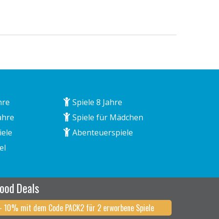
hre
Spiele 8 Jahre
ahre
Spiele für Mädchen
iele
Abenteuerspiele
el
ood Deals
- 10% mit dem Code PACK2 für 2 erworbene Spiele