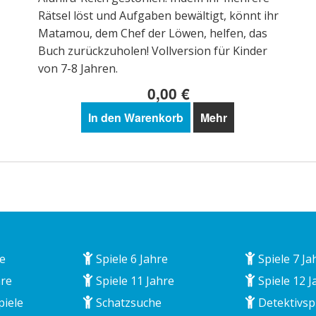
Rätsel löst und Aufgaben bewältigt, könnt ihr
Matamou, dem Chef der Löwen, helfen, das
Buch zurückzuholen! Vollversion für Kinder
von 7-8 Jahren.
0,00 €
In den Warenkorb
Mehr
re
Spiele 6 Jahre
Spiele 7 Ja
hre
Spiele 11 Jahre
Spiele 12 J
piele
Schatzsuche
Detektivsp