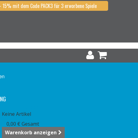
- 15% mit dem Code PACK3 für 3 erworbene Spiele
en
UNG
Warenkorb
(Leer)
Keine Artikel
0,00 €
Gesamt
Warenkorb anzeigen