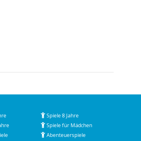
hre
Spiele 8 Jahre
ahre
Spiele für Mädchen
iele
Abenteuerspiele