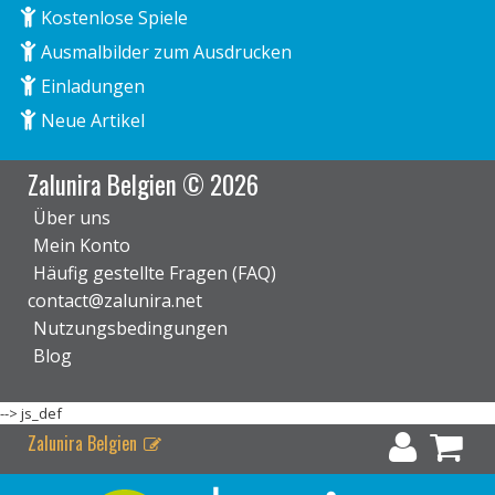
Kostenlose Spiele
Ausmalbilder zum Ausdrucken
Einladungen
Neue Artikel
Zalunira Belgien © 2026
Über uns
Mein Konto
Häufig gestellte Fragen (FAQ)
contact@zalunira.net
Nutzungsbedingungen
Blog
-->
js_def
Zalunira Belgien